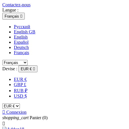
Contactez-nous
Langue :
Français

Русский
English GB
English
Español
Deutsch
Français
Devise :
EUR €

EUR €
GBP £
RUB ₽
USD $

Connexion
shopping_cart
Panier
(0)
