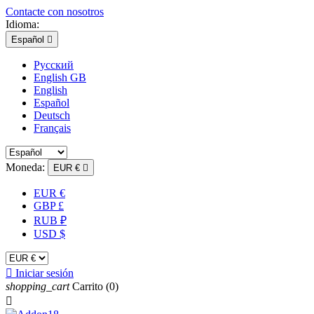
Contacte con nosotros
Idioma:
Español

Русский
English GB
English
Español
Deutsch
Français
Moneda:
EUR €

EUR €
GBP £
RUB ₽
USD $

Iniciar sesión
shopping_cart
Carrito
(0)
