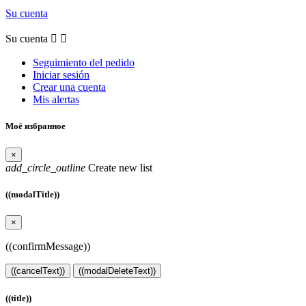
Su cuenta
Su cuenta


Seguimiento del pedido
Iniciar sesión
Crear una cuenta
Mis alertas
Моё избранное
×
add_circle_outline
Create new list
((modalTitle))
×
((confirmMessage))
((cancelText))
((modalDeleteText))
((title))