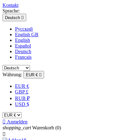
Kontakt
Sprache:
Deutsch

Русский
English GB
English
Español
Deutsch
Français
Währung:
EUR €

EUR €
GBP £
RUB ₽
USD $

Anmelden
shopping_cart
Warenkorb
(0)
