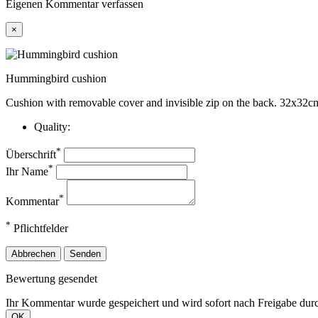
Eigenen Kommentar verfassen
×
Hummingbird cushion
Cushion with removable cover and invisible zip on the back. 32x32c
Quality:
*
Überschrift
*
Ihr Name
*
Kommentar
*
Pflichtfelder
Abbrechen
Senden
Bewertung gesendet
Ihr Kommentar wurde gespeichert und wird sofort nach Freigabe durc
OK