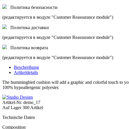
Политика безопасности
(редактируется в модуле "Customer Reassurance module")
Политика доставки
(редактируется в модуле "Customer Reassurance module")
Политика возврата
(редактируется в модуле "Customer Reassurance module")
Beschreibung
Artikeldetails
The hummingbird cushion will add a graphic and colorful touch to you
100% hypoallergenic polyester.
Artikel-Nr.
demo_17
Auf Lager
300 Artikel
Technische Daten
Composition